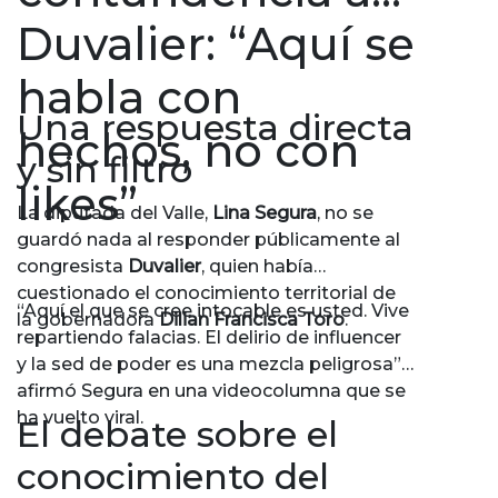
Duvalier: “Aquí se
habla con
Una respuesta directa
hechos, no con
y sin filtro
likes”
La diputada del Valle,
Lina Segura
, no se
guardó nada al responder públicamente al
congresista
Duvalier
, quien había
cuestionado el conocimiento territorial de
“Aquí el que se cree intocable es usted. Vive
la gobernadora
Dilian Francisca Toro
.
repartiendo falacias. El delirio de influencer
y la sed de poder es una mezcla peligrosa”,
afirmó Segura en una videocolumna que se
ha vuelto viral.
El debate sobre el
conocimiento del