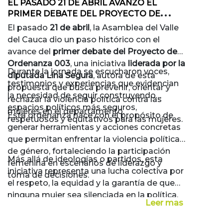
EL PASADO 21 DE ABRIL AVANZÓ EL
PRIMER DEBATE DEL PROYECTO DE
ORDENANZA 003 LIDERADO POR LA
El pasado
21 de abril
, la Asamblea del Valle
DIPUTADA LINA SEGURA
del Cauca dio un paso histórico con el
avance del
primer debate del Proyecto de
Ordenanza 003
, una iniciativa
liderada por la
Durante la jornada se escucharon voces,
diputada Lina Segura
, autora de esta
testimonios y experiencias que evidencian
propuesta que busca prevenir, orientar y
la necesidad de seguir construyendo
rechazar la violencia política contra las
espacios políticos más seguros,
mujeres en el departamento.
Esta ordenanza nace con el propósito de
respetuosos y equitativos para las mujeres.
generar herramientas y acciones concretas
que permitan enfrentar la violencia política
de género, fortaleciendo la participación
Más allá de ideologías o partidos, esta
femenina en escenarios de liderazgo y
iniciativa representa una lucha colectiva por
toma de decisiones.
el respeto, la equidad y la garantía de que
ninguna mujer sea silenciada en la política.
Leer mas