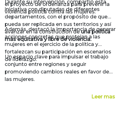
Durante su intervención, compartió esta
el proyecto de ordenanza para prevenir la
iniciativa con diputadas de diferentes
violencia política contra las mujeres.
departamentos, con el propósito de que
pueda ser replicada en sus territorios y así
Además, destacó la importancia de generar
avanzar en la construcción de
una política
acciones concretas que protejan a las
más equitativa y libre de violencia.
mujeres en el ejercicio de la política y
fortalezcan su participación en escenarios
Un espacio clave para impulsar el trabajo
de liderazgo.
conjunto entre regiones y seguir
promoviendo cambios reales en favor de
las mujeres.
Leer mas