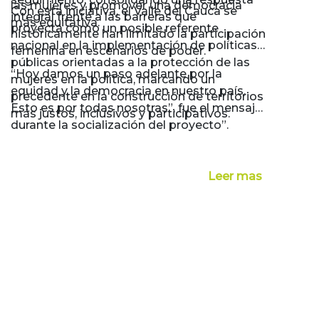
las mujeres y promover una democracia
Con esta iniciativa, el Valle del Cauca se
integral frente a las barreras que
más equitativa.
proyecta como un posible referente
históricamente han limitado la participación
nacional en la implementación de políticas
femenina en escenarios de poder.
públicas orientadas a la protección de las
“Hoy damos un paso adelante por la
mujeres en la política, marcando un
equidad y la democracia en nuestro país.
precedente en la construcción de territorios
Esto es por todas nosotras”, fue el mensaje
más justos, inclusivos y participativos.
durante la socialización del proyecto”.
Leer mas