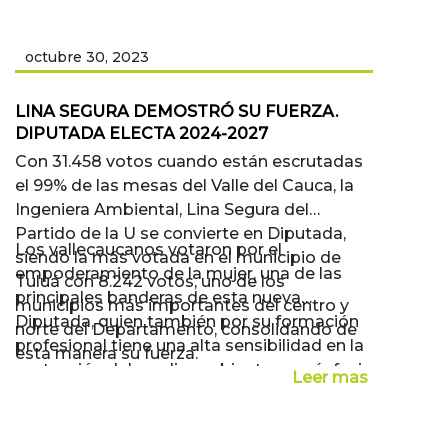
octubre 30, 2023
LINA SEGURA DEMOSTRÓ SU FUERZA.
DIPUTADA ELECTA 2024-2027
Con 31.458 votos cuando están escrutadas
el 99% de las mesas del Valle del Cauca, la
Ingeniera Ambiental, Lina Segura del
Partido de la U se convierte en Diputada,
Los vallecaucanos votaron por el
siendo la más votada en el municipio de
empoderamiento de la mujer, una de las
Tuluá con 8.242 votos, uno de los
principales banderas de esta nueva
municipios más importantes del centro y
Diputada, quien también por su formación
norte del Departamento, consolidando de
profesional tiene una alta sensibilidad en la
esta manera su fuerza.
protección del medio ambiente, con énfasis
Leer mas
en el bienestar animal.