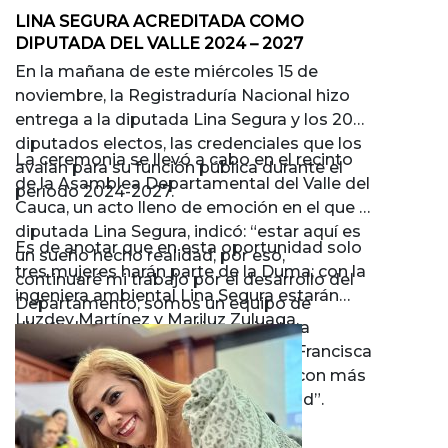
LINA SEGURA ACREDITADA COMO
DIPUTADA DEL VALLE 2024 – 2027
En la mañana de este miércoles 15 de
noviembre, la Registraduría Nacional hizo
entrega a la diputada Lina Segura y los 20
diputados electos, las credenciales que los
La ceremonia se llevó a cabo en el recinto
avalan para su función pública durante el
de la Asamblea Departamental del Valle del
período 2024-2027.
Cauca, un acto lleno de emoción en el que la
diputada Lina Segura, indicó: “estar aquí es
Es de anotar que en esta oportunidad solo
un sueño hecho realidad, por eso,
tres mujeres harán parte de la Duma; con la
continuaré mi trabajo por el desarrollo del
ingeniera ambiental Lina Segura estarán
Departamento; somos un equipo de
Luzdey Martínez y Mariluz Zuluaga.
diputados comprometidos y junto a
nuestra gobernadora electa, Dilian Francisca
Toro, vamos a apostarle a un Valle con más
seguridad, oportunidades e igualdad”.