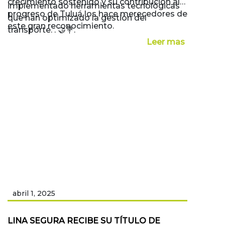
crecimiento sostenido y su contribución al
implementado herramientas tecnológicas
progreso de Tuluá los hace merecedores de
que han optimizado la gestión del
este gran reconocimiento.
transporte. . 🤝💐.
Leer mas
abril 1, 2025
LINA SEGURA RECIBE SU TÍTULO DE