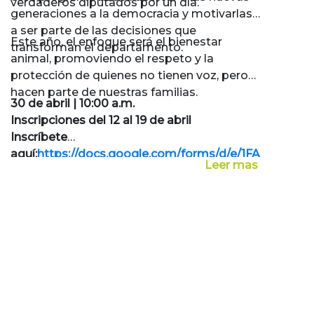
verdaderos diputados por un día.
generaciones a la democracia y motivarlas
a ser parte de las decisiones que
Este año, el enfoque será el bienestar
transforman el departamento.
animal, promoviendo el respeto y la
protección de quienes no tienen voz, pero
hacen parte de nuestras familias.
30 de abril | 10:00 a.m.
Inscripciones del 12 al 19 de abril
Inscríbete
aquí:
https://docs.google.com/forms/d/e/1FAIpQLSfJ
Leer mas
kQWW9i0mieOv-
8HwFsnf02bwoVZLISaukHxX7bCQ/viewform