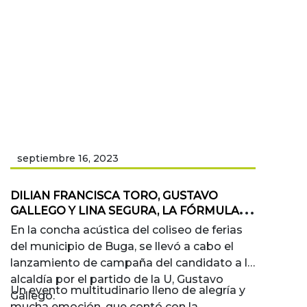
septiembre 16, 2023
DILIAN FRANCISCA TORO, GUSTAVO
GALLEGO Y LINA SEGURA, LA FÓRMULA
QUE BUGA Y EL VALLE NECESITAN*
En la concha acústica del coliseo de ferias
del municipio de Buga, se llevó a cabo el
lanzamiento de campaña del candidato a la
alcaldía por el partido de la U, Gustavo
Un evento multitudinario lleno de alegría y
Gallego.
mucha emoción, que contó con la