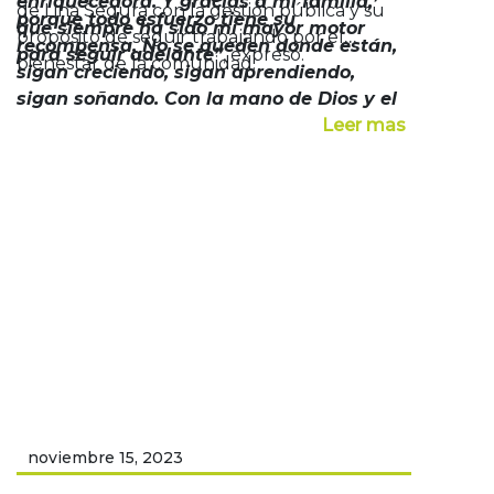
enriquecedora. Y gracias a mi familia,
de Lina Segura con la gestión pública y su
porque todo esfuerzo tiene su
que siempre ha sido mi mayor motor
propósito de seguir trabajando por el
recompensa. No se queden donde están,
para seguir adelante”
, expresó.
bienestar de la comunidad.
sigan creciendo, sigan aprendiendo,
sigan soñando. Con la mano de Dios y el
apoyo de la familia, todo es posible. No
Leer mas
hay excusas para avanzar cuando
realmente se quiere progresar.”
noviembre 15, 2023