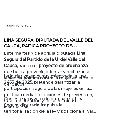
abril 17, 2026
LINA SEGURA, DIPUTADA DEL VALLE DEL
CAUCA, RADICA PROYECTO DE
ORDENANZA CONTRA LA VIOLENCIA
Este martes 7 de abril, la diputada
Lina
POLÍTICA HACIA LA MUJER
Segura del Partido de la U, del Valle del
Cauca,
radicó el
proyecto de ordenanza
que busca prevenir, orientar y rechazar la
La iniciativa, en cumplimiento de la
Ley
violencia política contra la mujer
en el Valle
2453 de 2025
, pretende garantizar la
del Cauca.
participación segura de las mujeres en la
política, mediante acciones de prevención,
Con este proyecto de ordenanza, Lina
rutas de atención y fortalecimiento
Segura, diputada, impulsa la
institucional.
territorialización de la ley y posiciona al Valle