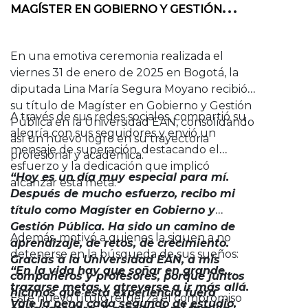
MAGÍSTER EN GOBIERNO Y GESTIÓN
PÚBLICA
En una emotiva ceremonia realizada el
viernes 31 de enero de 2025 en Bogotá, la
diputada Lina María Segura Moyano recibió
su título de Magíster en Gobierno y Gestión
A través de sus redes sociales, compartió su
Pública en la Universidad EAN, consolidando
alegría con sus seguidores y envió un
así un nuevo logro en su trayectoria
mensaje de superación, destacando el
profesional y académica.
esfuerzo y la dedicación que implicó
“Hoy es un día muy especial para mí.
alcanzar esta meta.
Después de mucho esfuerzo, recibo mi
título como Magíster en Gobierno y
Gestión Pública. Ha sido un camino de
Además, motivó a quienes la siguen a no
aprendizaje, de retos, de crecimiento.
detenerse en la búsqueda de sus sueños:
Gracias a la Universidad EAN, a mis
“En la vida hay que soñar en grande,
compañeros y profesores, porque juntos
trazarse metas y atreverse a ir más allá.
hicimos que esta experiencia fuera
Este nuevo título refuerza el compromiso
Vale la pena cada segundo de estudio,