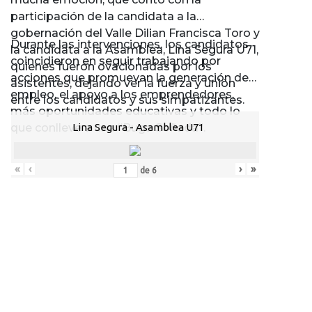
participación de la candidata a la
gobernación del Valle Dilian Francisca Toro y
Durante las intervenciones, los candidatos
la candidata a la Asamblea, Lina Segura U71,
coincidieron en seguir trabajando por
quienes fueron ovacionadas por los
acciones que promuevan la generación de
asistentes, dejando ver la fuerza y unión
empleo, el apoyo a los emprendedores,
entre los candidatos y sus simpatizantes.
más oportunidades educativas y todo lo
que conlleve a una “Buga Soñada”.
Lina Segura - Asamblea U71
«
‹
›
»
de
6