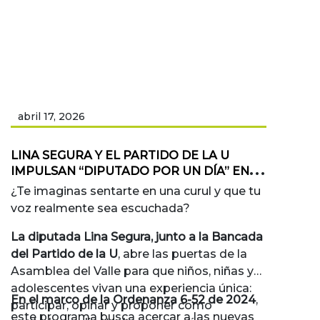
abril 17, 2026
LINA SEGURA Y EL PARTIDO DE LA U
IMPULSAN “DIPUTADO POR UN DÍA” EN
EL VALLE DEL CAUCA
¿Te imaginas sentarte en una curul y que tu
voz realmente sea escuchada?
La diputada Lina Segura, junto a la Bancada
del Partido de la U
, abre las puertas de la
Asamblea del Valle para que niños, niñas y
adolescentes vivan una experiencia única:
En el marco de la Ordenanza 6-52 de 2024
,
participar, opinar y proponer como
este programa busca acercar a las nuevas