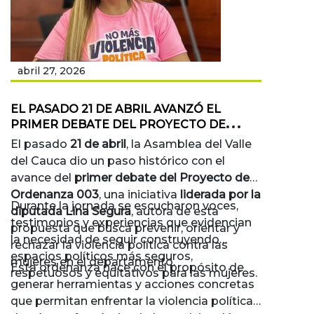
abril 27, 2026
EL PASADO 21 DE ABRIL AVANZÓ EL
PRIMER DEBATE DEL PROYECTO DE
ORDENANZA 003 LIDERADO POR LA
El pasado
21 de abril
, la Asamblea del Valle
DIPUTADA LINA SEGURA
del Cauca dio un paso histórico con el
avance del
primer debate del Proyecto de
Ordenanza 003
, una iniciativa
liderada por la
Durante la jornada se escucharon voces,
diputada Lina Segura
, autora de esta
testimonios y experiencias que evidencian
propuesta que busca prevenir, orientar y
la necesidad de seguir construyendo
rechazar la violencia política contra las
espacios políticos más seguros,
mujeres en el departamento.
Esta ordenanza nace con el propósito de
respetuosos y equitativos para las mujeres.
generar herramientas y acciones concretas
que permitan enfrentar la violencia política