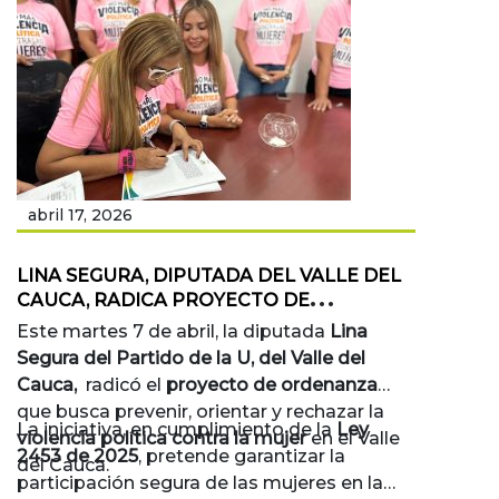
abril 17, 2026
LINA SEGURA, DIPUTADA DEL VALLE DEL
CAUCA, RADICA PROYECTO DE
ORDENANZA CONTRA LA VIOLENCIA
Este martes 7 de abril, la diputada
Lina
POLÍTICA HACIA LA MUJER
Segura del Partido de la U, del Valle del
Cauca,
radicó el
proyecto de ordenanza
que busca prevenir, orientar y rechazar la
La iniciativa, en cumplimiento de la
Ley
violencia política contra la mujer
en el Valle
2453 de 2025
, pretende garantizar la
del Cauca.
participación segura de las mujeres en la