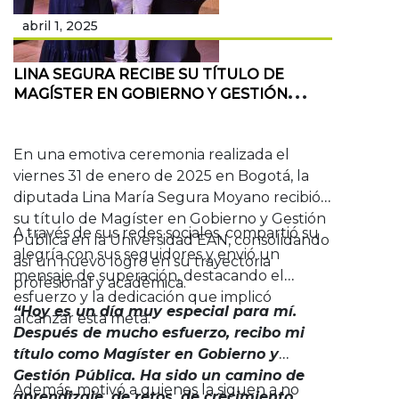
abril 1, 2025
LINA SEGURA RECIBE SU TÍTULO DE
MAGÍSTER EN GOBIERNO Y GESTIÓN
PÚBLICA
En una emotiva ceremonia realizada el
viernes 31 de enero de 2025 en Bogotá, la
diputada Lina María Segura Moyano recibió
su título de Magíster en Gobierno y Gestión
A través de sus redes sociales, compartió su
Pública en la Universidad EAN, consolidando
alegría con sus seguidores y envió un
así un nuevo logro en su trayectoria
mensaje de superación, destacando el
profesional y académica.
esfuerzo y la dedicación que implicó
“Hoy es un día muy especial para mí.
alcanzar esta meta.
Después de mucho esfuerzo, recibo mi
título como Magíster en Gobierno y
Gestión Pública. Ha sido un camino de
Además, motivó a quienes la siguen a no
aprendizaje, de retos, de crecimiento.