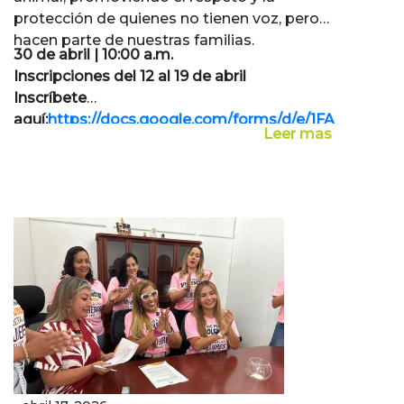
protección de quienes no tienen voz, pero
hacen parte de nuestras familias.
30 de abril | 10:00 a.m.
Inscripciones del 12 al 19 de abril
Inscríbete
aquí:
https://docs.google.com/forms/d/e/1FAIpQLSfJ
Leer mas
kQWW9i0mieOv-
8HwFsnf02bwoVZLISaukHxX7bCQ/viewform