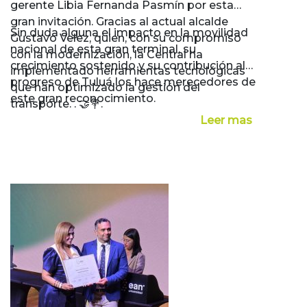
gerente Libia Fernanda Pasmín por esta
gran invitación. Gracias al actual alcalde
Sin duda alguna el impacto en la movilidad
Gustavo Velez, quien, con su compromiso
nacional de esta gran terminal, su
con la modernización, la Central ha
crecimiento sostenido y su contribución al
implementado herramientas tecnológicas
progreso de Tuluá los hace merecedores de
que han optimizado la gestión del
este gran reconocimiento.
transporte. . 🤝💐.
Leer mas