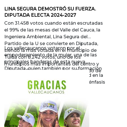
LINA SEGURA DEMOSTRÓ SU FUERZA.
DIPUTADA ELECTA 2024-2027
Con 31.458 votos cuando están escrutadas
el 99% de las mesas del Valle del Cauca, la
Ingeniera Ambiental, Lina Segura del
Partido de la U se convierte en Diputada,
Los vallecaucanos votaron por el
siendo la más votada en el municipio de
empoderamiento de la mujer, una de las
Tuluá con 8.242 votos, uno de los
principales banderas de esta nueva
municipios más importantes del centro y
Diputada, quien también por su formación
norte del Departamento, consolidando de
profesional tiene una alta sensibilidad en la
esta manera su fuerza.
protección del medio ambiente, con énfasis
en el bienestar animal.