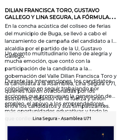
DILIAN FRANCISCA TORO, GUSTAVO
GALLEGO Y LINA SEGURA, LA FÓRMULA
QUE BUGA Y EL VALLE NECESITAN*
En la concha acústica del coliseo de ferias
del municipio de Buga, se llevó a cabo el
lanzamiento de campaña del candidato a la
alcaldía por el partido de la U, Gustavo
Un evento multitudinario lleno de alegría y
Gallego.
mucha emoción, que contó con la
participación de la candidata a la
gobernación del Valle Dilian Francisca Toro y
Durante las intervenciones, los candidatos
la candidata a la Asamblea, Lina Segura U71,
coincidieron en seguir trabajando por
quienes fueron ovacionadas por los
acciones que promuevan la generación de
asistentes, dejando ver la fuerza y unión
empleo, el apoyo a los emprendedores,
entre los candidatos y sus simpatizantes.
más oportunidades educativas y todo lo
que conlleve a una “Buga Soñada”.
Lina Segura - Asamblea U71