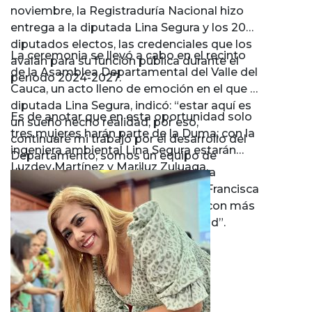
noviembre, la Registraduría Nacional hizo
entrega a la diputada Lina Segura y los 20
diputados electos, las credenciales que los
La ceremonia se llevó a cabo en el recinto
avalan para su función pública durante el
de la Asamblea Departamental del Valle del
período 2024-2027.
Cauca, un acto lleno de emoción en el que la
diputada Lina Segura, indicó: “estar aquí es
Es de anotar que en esta oportunidad solo
un sueño hecho realidad, por eso,
tres mujeres harán parte de la Duma; con la
continuaré mi trabajo por el desarrollo del
ingeniera ambiental Lina Segura estarán
Departamento; somos un equipo de
Luzdey Martínez y Mariluz Zuluaga.
diputados comprometidos y junto a
nuestra gobernadora electa, Dilian Francisca
Toro, vamos a apostarle a un Valle con más
seguridad, oportunidades e igualdad”.