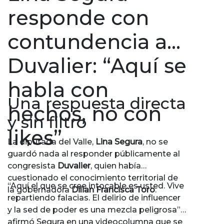
responde con
contundencia a
Duvalier: “Aquí se
habla con
Una respuesta directa
hechos, no con
y sin filtro
likes”
La diputada del Valle,
Lina Segura
, no se
guardó nada al responder públicamente al
congresista
Duvalier
, quien había
cuestionado el conocimiento territorial de
“Aquí el que se cree intocable es usted. Vive
la gobernadora
Dilian Francisca Toro
.
repartiendo falacias. El delirio de influencer
y la sed de poder es una mezcla peligrosa”,
afirmó Segura en una videocolumna que se