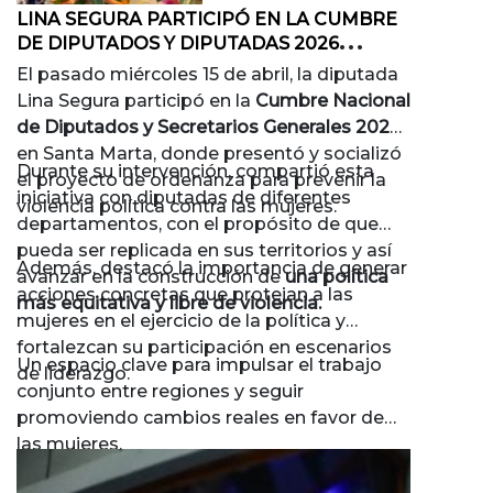
LINA SEGURA PARTICIPÓ EN LA CUMBRE
DE DIPUTADOS Y DIPUTADAS 2026
SOCIALIZANDO PROYECTO CONTRA LA
El pasado miércoles 15 de abril, la diputada
VIOLENCIA POLÍTICA HACIA LAS MUJERES
Lina Segura participó en la
Cumbre Nacional
de Diputados y Secretarios Generales 2026
en Santa Marta, donde presentó y socializó
Durante su intervención, compartió esta
el proyecto de ordenanza para prevenir la
iniciativa con diputadas de diferentes
violencia política contra las mujeres.
departamentos, con el propósito de que
pueda ser replicada en sus territorios y así
Además, destacó la importancia de generar
avanzar en la construcción de
una política
acciones concretas que protejan a las
más equitativa y libre de violencia.
mujeres en el ejercicio de la política y
fortalezcan su participación en escenarios
Un espacio clave para impulsar el trabajo
de liderazgo.
conjunto entre regiones y seguir
promoviendo cambios reales en favor de
las mujeres.