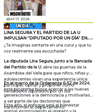
abril 17, 2026
LINA SEGURA Y EL PARTIDO DE LA U
IMPULSAN “DIPUTADO POR UN DÍA” EN
EL VALLE DEL CAUCA
¿Te imaginas sentarte en una curul y que tu
voz realmente sea escuchada?
La diputada Lina Segura, junto a la Bancada
del Partido de la U
, abre las puertas de la
Asamblea del Valle para que niños, niñas y
adolescentes vivan una experiencia única:
En el marco de la Ordenanza 6-52 de 2024
,
participar, opinar y proponer como
este programa busca acercar a las nuevas
verdaderos diputados por un día.
generaciones a la democracia y motivarlas
a ser parte de las decisiones que
Este año, el enfoque será el bienestar
transforman el departamento.
animal, promoviendo el respeto y la