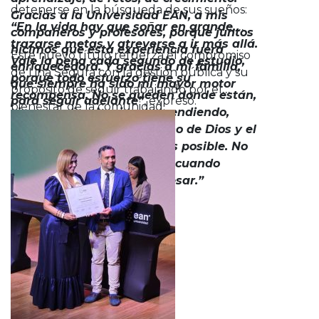
detenerse en la búsqueda de sus sueños:
Gracias a la Universidad EAN, a mis
“En la vida hay que soñar en grande,
compañeros y profesores, porque juntos
trazarse metas y atreverse a ir más allá.
hicimos que esta experiencia fuera
Este nuevo título refuerza el compromiso
Vale la pena cada segundo de estudio,
enriquecedora. Y gracias a mi familia,
de Lina Segura con la gestión pública y su
porque todo esfuerzo tiene su
que siempre ha sido mi mayor motor
propósito de seguir trabajando por el
recompensa. No se queden donde están,
para seguir adelante”
, expresó.
bienestar de la comunidad.
sigan creciendo, sigan aprendiendo,
sigan soñando. Con la mano de Dios y el
apoyo de la familia, todo es posible. No
hay excusas para avanzar cuando
realmente se quiere progresar.”